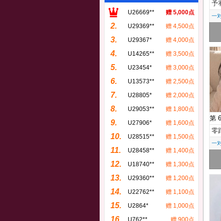
予
U26669**
赠 5,000点
一
2.
U29369**
赠 4,500点
3.
U29367*
赠 4,000点
4.
U14265**
赠 3,500点
5.
U23454*
赠 3,000点
6.
U13573**
赠 2,500点
7.
U28805*
赠 2,000点
8.
U29053**
赠 1,800点
第 
9.
U27906*
赠 1,600点
零
10.
U28515**
赠 1,500点
一
11.
U28458**
赠 1,400点
12.
U18740**
赠 1,300点
13.
U29360**
赠 1,200点
14.
U22762**
赠 1,100点
15.
U2864*
赠 1,000点
16.
U762**
赠 900点