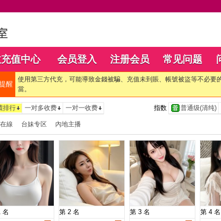
数充值中心
会员登入
注册会员
常见问题
使用第三方代充，可能導致金錢被騙、充值未到賬、帳號被盜等不必要
提醒
當。
绩排行
一对多收费
一对一收费
指数
普通级(清纯)
在線
台妹专区
內地主播
1 名
第 2 名
第 3 名
第 4 名